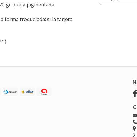
170 gr pulpa pigmentada.
a forma troquelada; si la tarjeta
s.)
N
C