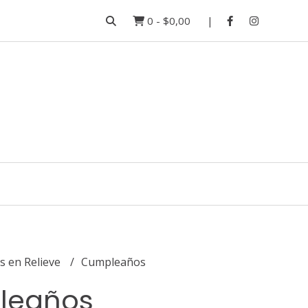
0
-
$0,00
s en Relieve
Cumpleaños
leaños