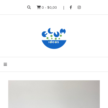
0
-
$0,00