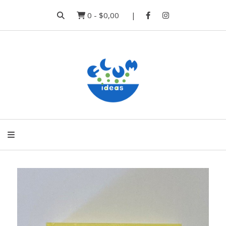
0
-
$0,00