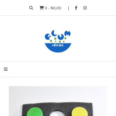
0
-
$0,00