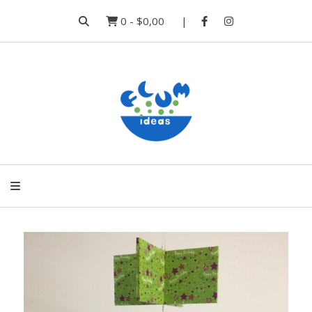
0
-
$0,00